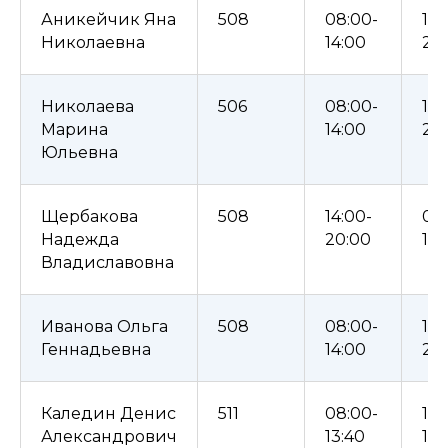
Аникейчик Яна
508
08:00-
14:
Николаевна
14:00
20
Николаева
506
08:00-
14:
Марина
14:00
20
Юльевна
Щербакова
508
14:00-
08
Надежда
20:00
14:
Владиславовна
Иванова Ольга
508
08:00-
14:
Геннадьевна
14:00
20
Каледин Денис
511
08:00-
11:
Александрович
13:40
19: