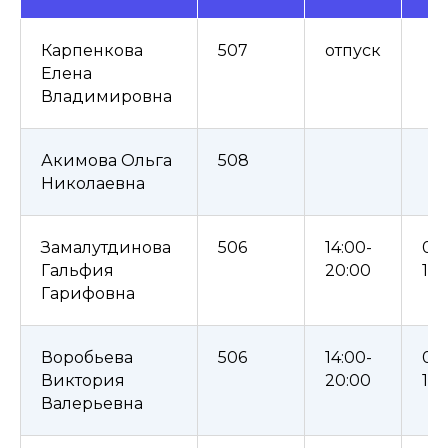
Карпенкова
507
отпуск
Елена
Владимировна
Акимова Ольга
508
Николаевна
Замалутдинова
506
14:00-
08
Гальфия
20:00
14:
Гарифовна
Воробьева
506
14:00-
08
Виктория
20:00
14:
Валерьевна