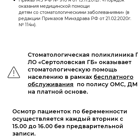
Приказ МЗ РФ № 910 н от 13.11.2012г. «Порядок
оказания медицинской помощи
детям со стоматологическими заболеваниями» (в
редакции Приказов Минздрава РФ от 21.02.2020г.
№ 114н).
Стоматологическая поликлиника 
ЛО «Сертоловская ГБ» оказывает
стоматологическую помощь
населению в рамках
бесплатного
обслуживания
по полису ОМС, ДМ
на платной основе.
188 650, Ленинградская область, Всеволожский
Осмотр пациенток по беременности
район, г. Сертолово, ул. Пограничная, д. 8,
осуществляется каждый вторник с
корп.1
15.00 до 16.00 без предварительной
записи.
+7 (812) 6
70-03-33