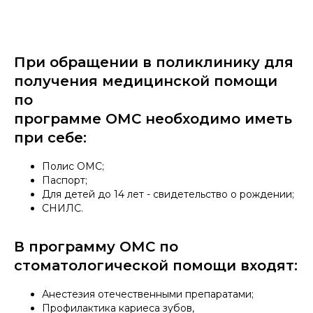
sert.cgb@mail.ru
При обращении в поликлинику для
© 2026 ГБУЗ ЛО «Сертоловская ГБ»
получения медицинской помощи
Политика конфиденциальности
по
Карта сайта
Источники
программе ОМС необходимо иметь
Разработка сайта
при себе:
Полис ОМС;
Паспорт;
Для детей до 14 лет - свидетельство о рождении;
СНИЛС.
В программу ОМС по
стоматологической помощи входят:
Анестезия отечественными препаратами;
Профилактика кариеса зубов,