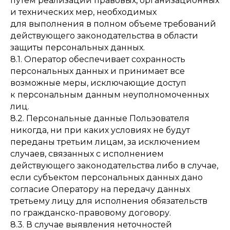
путем реализации правовых, организационных
188 650, Ленинградская область, Всеволожский
и технических мер, необходимых
район, г. Сертолово, ул. Пограничная, д. 8,
для выполнения в полном объеме требований
корп.1
действующего законодательства в области
+7 (812) 6
70-03-33
защиты персональных данных.
sert.cgb@mail.ru
8.1. Оператор обеспечивает сохранность
персональных данных и принимает все
возможные меры, исключающие доступ
к персональным данным неуполномоченных
© 2026 ГБУЗ ЛО «Сертоловская ГБ»
лиц.
Политика конфиденциальности
8.2. Персональные данные Пользователя
Карта сайта
никогда, ни при каких условиях не будут
Источники
переданы третьим лицам, за исключением
Разработка сайта
случаев, связанных с исполнением
действующего законодательства либо в случае,
если субъектом персональных данных дано
согласие Оператору на передачу данных
третьему лицу для исполнения обязательств
по гражданско-правовому договору.
8.3. В случае выявления неточностей