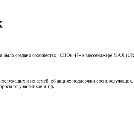
X
было создано сообщество «СВОи 47» в мессенджере MAX (URL: h
ослужащих и их семей, об акциях поддержки военнослужащих, о 
росы от участников и т.д.