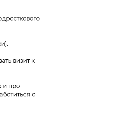
одросткового
и).
ать визит к
о и про
аботиться о