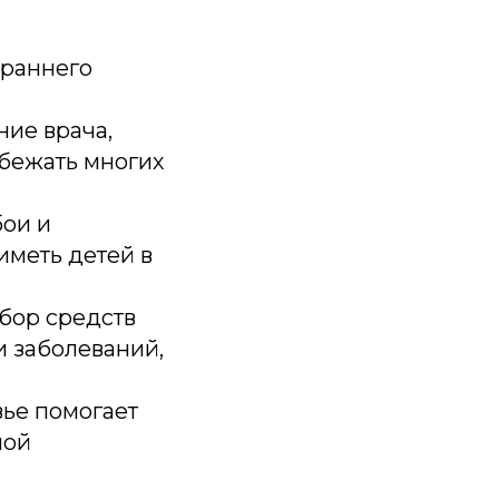
 раннего
ие врача,
збежать многих
бои и
иметь детей в
бор средств
 заболеваний,
вье помогает
мой