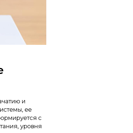
е
ачатию и
истемы, ее
формируется с
итания, уровня