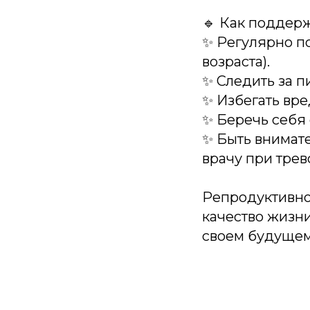
🔹 Как поддер
✨ Регулярно п
возраста).
✨ Следить за п
✨ Избегать вре
✨ Беречь себя 
✨ Быть внимате
врачу при тре
Репродуктивное
качество жизни
своем будущем