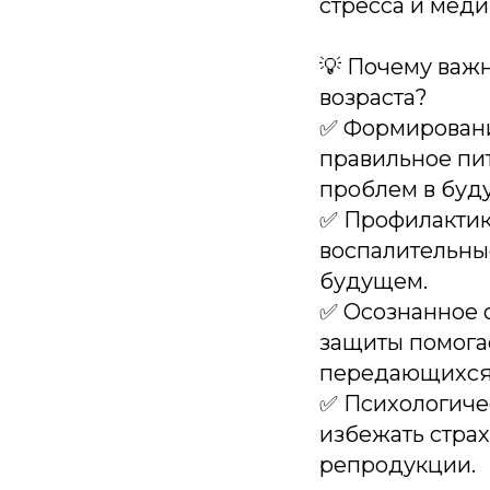
стресса и мед
💡 Почему важн
возраста?
✅ Формировани
правильное пи
проблем в буд
✅ Профилактик
воспалительные
будущем.
✅ Осознанное 
защиты помога
передающихся 
✅ Психологичес
избежать страх
репродукции.