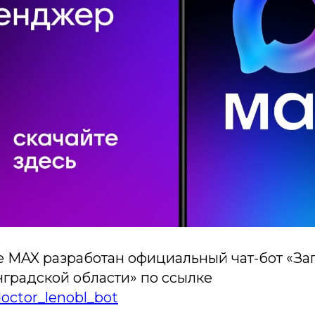
 MAX разработан официальный чат-бот «За
нградской области» по ссылке
doctor_lenobl_bot