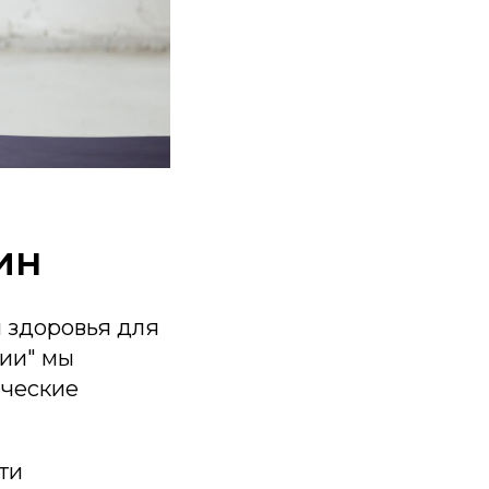
ин
 здоровья для
ии" мы
ические
ти