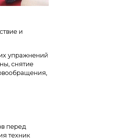
ствие и
ких упражнений
ны, снятие
овообращения,
ов перед
ия техник