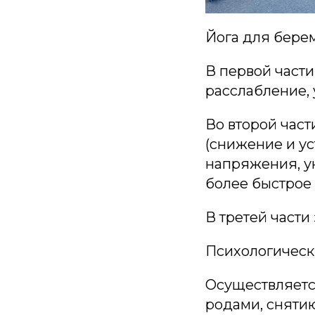
Йога для бере
В первой части
расслабление,
Во второй час
(снижение и у
напряжения, у
более быстрое
В третей части
Психологически
Осуществляетс
родами, сняти