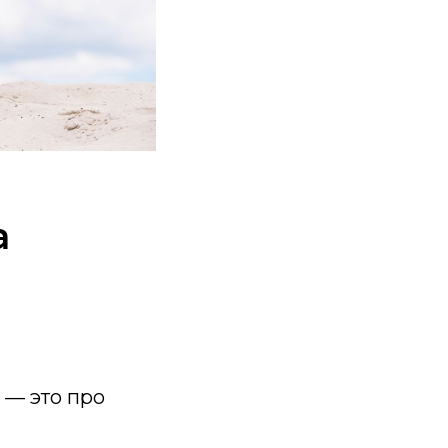
а
 — это про