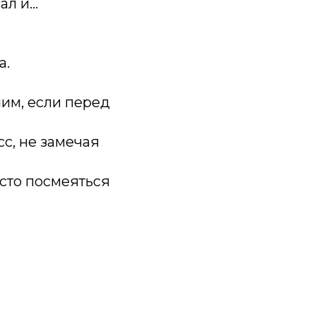
зал и…
а.
им, если перед
сс, не замечая
осто посмеяться