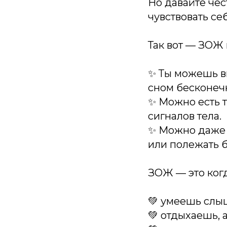
Но давайте чес
чувствовать с
Так вот — ЗОЖ 
✨ Ты можешь в
сном бесконеч
✨ Можно есть т
сигналов тела.
✨ Можно даже б
или полежать б
ЗОЖ — это когд
💚 умеешь слыш
💚 отдыхаешь, 