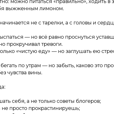
тно: можно питаться «правильно», ходить в 
ебя выжженным лимоном.
начинается не с тарелки, а с головы и сердц
ыспаться — но всё равно проснуться уставш
но прокручивал тревоги.
олько «чистую еду» — но заглушать ею стре
егать по утрам — но забыть, каково это пр
ез чувства вины.
а:
ать себя, а не только советы блогеров;
а не просто прокрастинируешь;