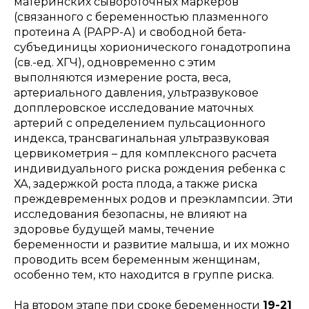
материнских сывороточных маркеров
(связанного с беременностью плазменного
протеина А (РАРР-А) и свободной бета-
субъединицы хорионического гонадотропина
(св.-ед. ХГЧ), одновременно с этим
выполняются измерение роста, веса,
артериального давления, ультразвуковое
допплеровское исследование маточных
артерий с определением пульсационного
индекса, трансвагинальная ультразвуковая
цервикометрия – для комплексного расчета
индивидуального риска рождения ребенка с
ХА, задержкой роста плода, а также риска
преждевременных родов и преэклампсии. Эти
исследования безопасны, не влияют на
здоровье будущей мамы, течение
беременности и развитие малыша, и их можно
проводить всем беременным женщинам,
особенно тем, кто находится в группе риска.
На втором этапе при сроке беременности
19-21