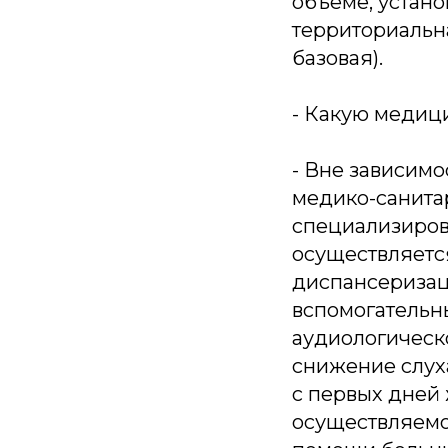
объеме, устан
территориальн
базовая).
- Какую медиц
- Вне зависим
медико-санита
специализиров
осуществляетс
диспансеризац
вспомогательн
аудиологическ
снижение слуха
с первых дней
осуществляемо