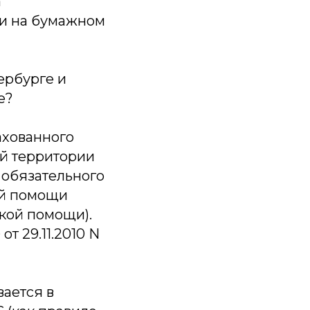
а
ли на бумажном
ербурге и
е?
ахованного
ей территории
 обязательного
ой помощи
кой помощи).
т 29.11.2010 N
ается в