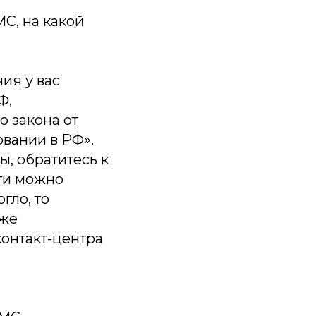
С, на какой
ия у вас
Ф,
о закона от
овании в РФ».
, обратитесь к
ти можно
гло, то
кже
контакт-центра