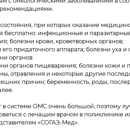
м с онкологическими заболеваниями в соот
 рекомендациями.
 состояния, при которых оказание медици
я бесплатно: инфекционные и паразитарные
я; болезни крови, кроветворных органов;
и его придаточного аппарата; болезни уха и
зни органов
зни органов пищеварения; болезни кожи и
вмы, отравления и некоторые другие послед
нешних причин; беременность, роды, после
алее.
г в системе ОМС очень большой, поэтому л
оваться с лечащим врачом в поликлинике ил
дставителям «СОГАЗ-Мед».