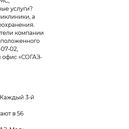
МС,
ные услуги?
ликлиники, а
оохранения.
ители компании
я положенного
07-02,
й офис «СОГАЗ-
 Каждый 3-й
ают в 56