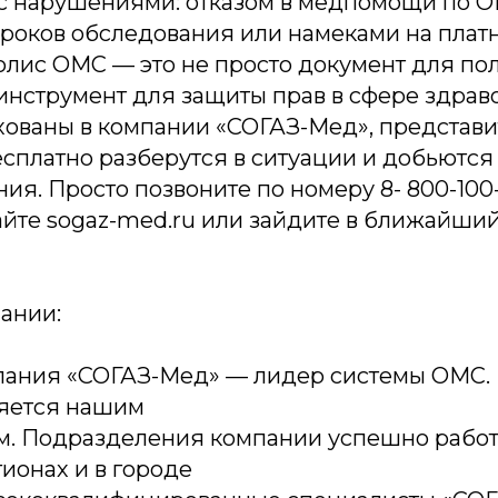
 с нарушениями: отказом в медпомощи по О
сроков обследования или намеками на плат
олис ОМС — это не просто документ для по
инструмент для защиты прав в сфере здрав
ахованы в компании «СОГАЗ-Мед», представ
есплатно разберутся в ситуации и добьютс
ния. Просто позвоните по номеру 8- 800-100-
айте sogaz-med.ru или зайдите в ближайши
ании:
пания «СОГАЗ-Мед» — лидер системы ОМС.
яется нашим
м. Подразделения компании успешно работ
ионах и в городе