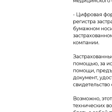
медицинского 
- Цифровая фо
регистра застр
бумажном носи
застрахованном
компании.
Застрахованны
помощью, за и
помощи, предъ
документ, удос
свидетельство 
Возможно, этот
технических в