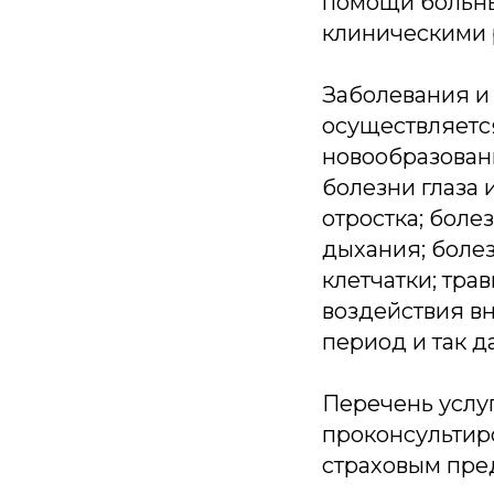
помощи больны
клиническими
Заболевания и
осуществляетс
новообразовани
болезни глаза 
отростка; боле
дыхания; боле
клетчатки; тра
воздействия в
период и так д
Перечень услу
проконсультир
страховым пре