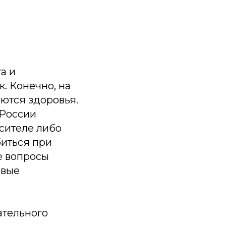
а и
. Конечно, на
аются здоровья.
 России
сителе либо
биться при
е вопросы
овые
ательного