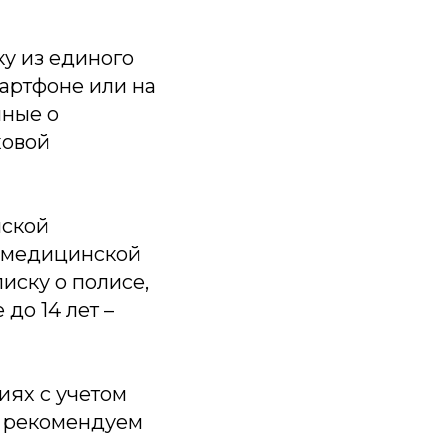
у из единого
мартфоне или на
нные о
ховой
нской
й медицинской
иску о полисе,
до 14 лет –
иях с учетом
а рекомендуем