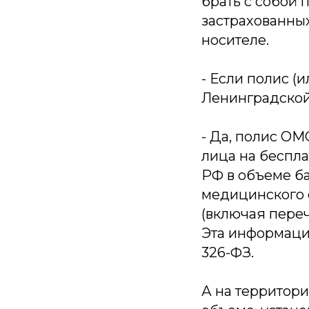
брать с собой 
застрахованных
носителе.
- Если полис (
Ленинградской 
- Да, полис ОМ
лица на беспл
РФ в объеме б
медицинского 
(включая пере
Эта информация
326-ФЗ.
А на территор